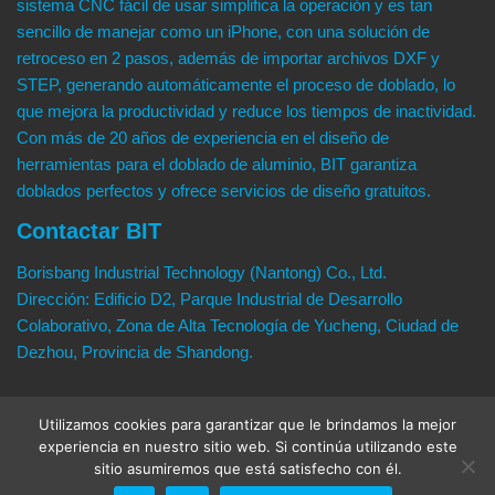
sistema CNC fácil de usar simplifica la operación y es tan
sencillo de manejar como un iPhone, con una solución de
retroceso en 2 pasos, además de importar archivos DXF y
STEP, generando automáticamente el proceso de doblado, lo
que mejora la productividad y reduce los tiempos de inactividad.
Con más de 20 años de experiencia en el diseño de
herramientas para el doblado de aluminio, BIT garantiza
doblados perfectos y ofrece servicios de diseño gratuitos.
Contactar BIT
Borisbang Industrial Technology (Nantong) Co., Ltd.
Dirección: Edificio D2, Parque Industrial de Desarrollo
Colaborativo, Zona de Alta Tecnología de Yucheng, Ciudad de
Dezhou, Provincia de Shandong.
WhatsApp: 0086-1775-1300-713
Utilizamos cookies para garantizar que le brindamos la mejor
Correo electrónico:
lion@borisbang.com
experiencia en nuestro sitio web. Si continúa utilizando este
sitio asumiremos que está satisfecho con él.
Inicio
|
Blog
|
Política de Privacidad